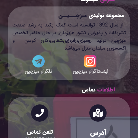
مجموعه تولیدی
میزچـــیــن
از سال 1392 توانسته است کمک بکند به رشد صنعت
تشریفات و پذیرایی کشور عزیزمان. در حال حاضر تخصص
میزچین تولید رومیزی،رانر،زیربشقابی،کاور کوسن و
اکسسوری مبلمان منزل می‌باشد
اینستاگرام میزچین
تلگرام میزچین
اطلاعات
تماس
آدرس
تلفن تماس