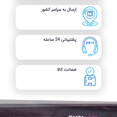
میز بزرگ ما، از شر ماوس پدهای
کوچک خلاص شوید. این پد
ارسال به سراسر کشور
ظاهر میز شما را حرفه‌ای‌تر و
مرتب‌تر می‌کند. با طراحی ویژه‌ای
در قسمت پشت پد که از جنس
جیر است، مقاومت اصطکاکی با
سطح میز افزایش یافته و از
لغزش جلوگیری می‌شود. مقاومت
پشتیبانی 24 ساعته
اصطکاکی این پد ۷۰% بیشتر از
نمونه‌های دوطرفه چرمی است.
راحتی در تمیز کردن:
پد میز
چرمی ضد آب است. برای تمیز
کردن، کافیست از یک دستمال
برای پاک کردن مایعات، گرد و
ضمانت کالا
غبار، چربی و کثیفی‌ها استفاده
کنید. اگر لکه‌های زیادی روی پد
میز دارید، استفاده از دستمال
مرطوب توصیه می‌شود.
معرفی
مجموعه