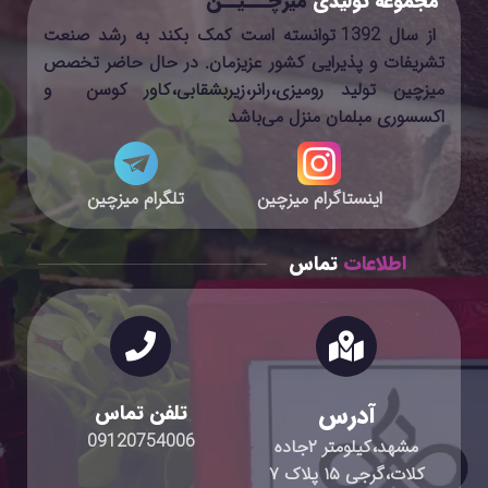
مجموعه تولیدی
میزچـــیــن
از سال 1392 توانسته است کمک بکند به رشد صنعت
تشریفات و پذیرایی کشور عزیزمان. در حال حاضر تخصص
میزچین تولید رومیزی،رانر،زیربشقابی،کاور کوسن و
اکسسوری مبلمان منزل می‌باشد
اینستاگرام میزچین
تلگرام میزچین
اطلاعات
تماس
آدرس
تلفن تماس
09120754006
مشهد،کیلومتر ۲جاده
کلات،گرجی ۱۵ پلاک ۷