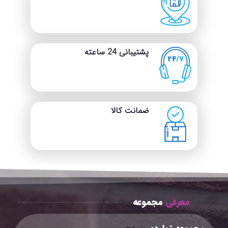
ظاهر میز شما را حرفه‌ای‌تر و
مرتب‌تر می‌کند. با طراحی ویژه‌ای
در قسمت پشت پد که از جنس
جیر است، مقاومت اصطکاکی با
سطح میز افزایش یافته و از
لغزش جلوگیری می‌شود. مقاومت
پشتیبانی 24 ساعته
اصطکاکی این پد ۷۰% بیشتر از
نمونه‌های دوطرفه چرمی است.
راحتی در تمیز کردن:
پد میز
چرمی ضد آب است. برای تمیز
کردن، کافیست از یک دستمال
برای پاک کردن مایعات، گرد و
ضمانت کالا
غبار، چربی و کثیفی‌ها استفاده
کنید. اگر لکه‌های زیادی روی پد
میز دارید، استفاده از دستمال
مرطوب توصیه می‌شود.
معرفی
مجموعه