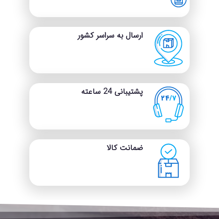
محیط‌های مطالعاتی است.
ماوس پد بزرگ:
با استفاده از پد
میز بزرگ ما، از شر ماوس پدهای
کوچک خلاص شوید. این پد
ارسال به سراسر کشور
ظاهر میز شما را حرفه‌ای‌تر و
مرتب‌تر می‌کند. با طراحی ویژه‌ای
در قسمت پشت پد که از جنس
جیر است، مقاومت اصطکاکی با
سطح میز افزایش یافته و از
لغزش جلوگیری می‌شود. مقاومت
پشتیبانی 24 ساعته
اصطکاکی این پد ۷۰% بیشتر از
نمونه‌های دوطرفه چرمی است.
راحتی در تمیز کردن:
پد میز
چرمی ضد آب است. برای تمیز
کردن، کافیست از یک دستمال
برای پاک کردن مایعات، گرد و
ضمانت کالا
غبار، چربی و کثیفی‌ها استفاده
کنید. اگر لکه‌های زیادی روی پد
میز دارید، استفاده از دستمال
مرطوب توصیه می‌شود.