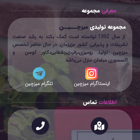
معرفی
مجموعه
مجموعه تولیدی
میزچـــیــن
از سال 1392 توانسته است کمک بکند به رشد صنعت
تشریفات و پذیرایی کشور عزیزمان. در حال حاضر تخصص
میزچین تولید رومیزی،رانر،زیربشقابی،کاور کوسن و
اکسسوری مبلمان منزل می‌باشد
اینستاگرام میزچین
تلگرام میزچین
اطلاعات
تماس