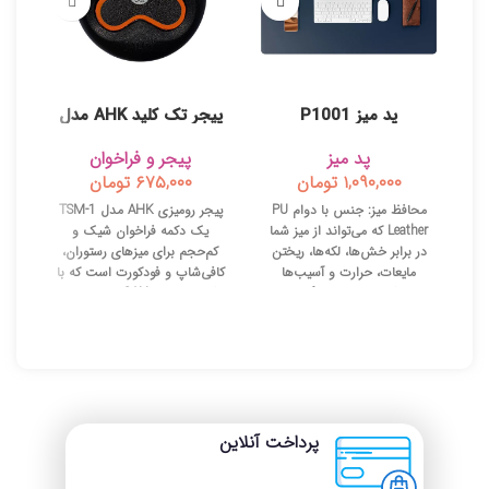
پد میز P1001
پیجر تک کلید AHK مدل
TSM-1
پد میز
پیجر و فراخوان
۱,۰۹۰,۰۰۰
تومان
۶۷۵,۰۰۰
تومان
محافظ میز:
جنس با دوام PU
پیجر رومیزی AHK مدل TSM-1
Leather که می‌تواند از میز شما
یک دکمه فراخوان شیک و
راه
در برابر خش‌ها، لکه‌ها، ریختن
کم‌حجم برای میزهای رستوران،
سط
مایعات، حرارت و آسیب‌ها
کافی‌شاپ و فودکورت است که با
مرا
محافظت کند. در رنگ‌های
فشردن کلید CALL، درخواست
ب
مختلف موجود است تا با تغییر
مشتری را به گیرنده/نمایشگر
بد
محیط کاری، حالت روحی شما
سیستم پیجر ارسال می‌کند.
نف
تغییر کند. سطح این پد می‌تواند
طراحی ظریف، نصب آسان روی
نیا
به عنوان یک
ماوس پد
بزرگ
میز و باتری قابل تعویض باعث
د
استفاده شود و سطح راحتی برای
می‌شود برای محیط‌های پرتردد
بسی
استراحت دست‌ها در هنگام
انتخابی اقتصادی و کاربردی
نوشتن، تایپ کردن و استفاده از
باشد.
پرداخت آنلاین
ماوس فراهم کند. این محصول
یک ابزار ضروری برای دفتر کار یا