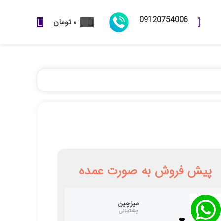
09120754006
۰
تومان
پیش فروش به صورت عمده
میزچین
پشتیبانی