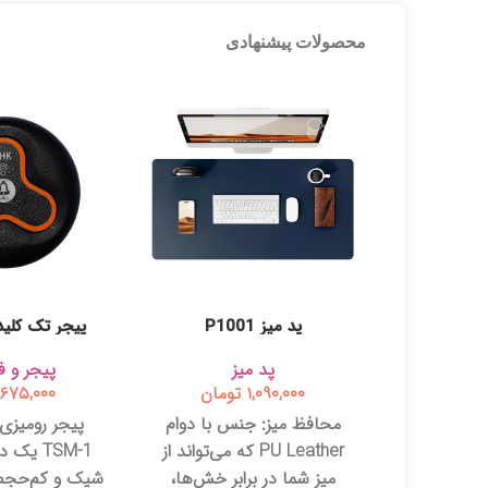
محصولات پیشنهادی
پیجر ساعتی AHK مدل WRC-
پد میز P1001
M-1
اخوان
پد میز
پیجر و ف
تومان
۱,۰۹۰,۰۰۰
تومان
۶۷۵,۰۰۰
پیجر ساعتی AHK مدل
محافظ میز:
جنس با دوام
WR، پرقدرت‌ترین
PU Leather که می‌تواند از
TSM-1 یک
گیرنده مچ‌بندی با برد ۴۰۰
میز شما در برابر خش‌ها،
شیک و کم‌حجم 