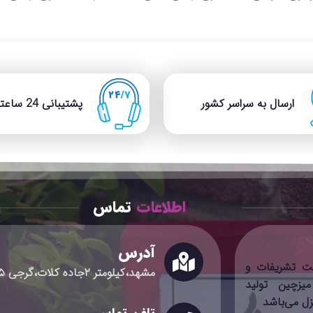
فی‌شاپ و
رستوران‌ها و مراکز درمانی.
است. این دکم
ه با فشردن
این دکمه فراخوان با طراحی
ید CALL، درخواست
زیبا (طرح سنگ)، بدنه‌ای
برد ۸۰ 
رنده/نمایشگر
مقاوم در برابر ضربه و نفوذ
شما اجازه می
سال می‌کند.
آب دارد. نصب آن بدون نیاز
یک لمس، 
 نصب آسان
به سیم‌کشی و تنها با چسب
فراخوانی کنن
ارسال به سراسر کشور
پشتیبانی 24 ساعته
ی قابل تعویض
دوطرفه انجام می‌شود و برد
مات و ابعاد 
ود برای
بسیار بالایی را در فضاهای
انتخابی ای
دد انتخابی
بسته ارائه می‌دهد.”
رستوران‌
بردی باشد.
کافی‌ش
فودکور
اطلاعات
تماس
آدرس
صنعت تشریفات و
مشهد،کیلومتر ۲جاده کلات،گرجی ۱۵ پلاک ۷
زچین تولید
زل می‌باشد
تلفن تماس