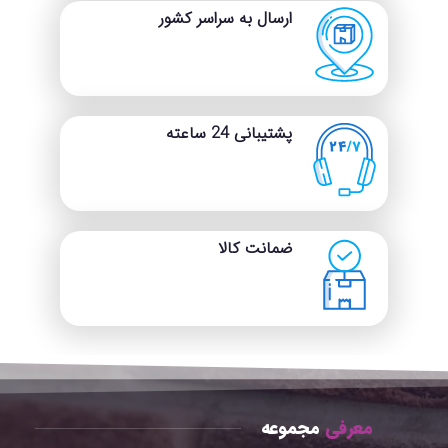
کوچک خلاص شوید. این پد
ارسال به سراسر کشور
ظاهر میز شما را حرفه‌ای‌تر و
مرتب‌تر می‌کند. با طراحی ویژه‌ای
در قسمت پشت پد که از جنس
جیر است، مقاومت اصطکاکی با
سطح میز افزایش یافته و از
لغزش جلوگیری می‌شود. مقاومت
پشتیبانی 24 ساعته
اصطکاکی این پد ۷۰% بیشتر از
نمونه‌های دوطرفه چرمی است.
راحتی در تمیز کردن:
پد میز
چرمی ضد آب است. برای تمیز
کردن، کافیست از یک دستمال
برای پاک کردن مایعات، گرد و
ضمانت کالا
غبار، چربی و کثیفی‌ها استفاده
کنید. اگر لکه‌های زیادی روی پد
میز دارید، استفاده از دستمال
مرطوب توصیه می‌شود.
معرفی
مجموعه