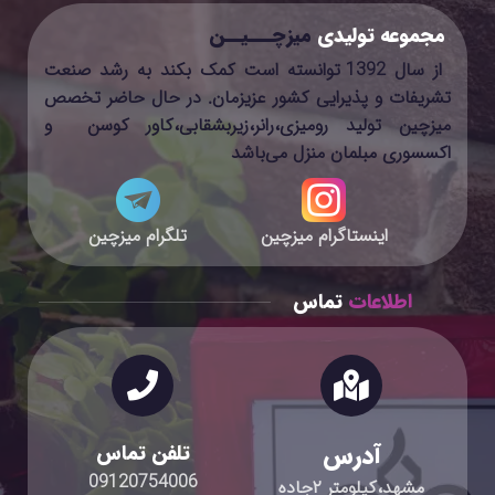
مجموعه تولیدی
میزچـــیــن
از سال 1392 توانسته است کمک بکند به رشد صنعت
تشریفات و پذیرایی کشور عزیزمان. در حال حاضر تخصص
میزچین تولید رومیزی،رانر،زیربشقابی،کاور کوسن و
اکسسوری مبلمان منزل می‌باشد
اینستاگرام میزچین
تلگرام میزچین
اطلاعات
تماس
آدرس
تلفن تماس
09120754006
مشهد،کیلومتر ۲جاده