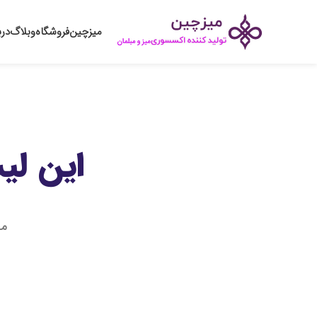
میزچین
فروشگاه
وبلاگ
درب
این لی
مح