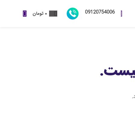
09120754006
۰
تومان
لیست.
.